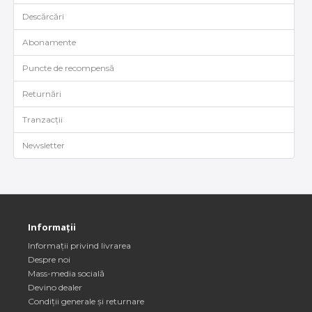
Descărcări
Abonamente
Puncte de recompensă
Returnări
Tranzacții
Newsletter
Informații
Informații privind livrarea
Despre noi
Mass-media socială
Devino dealer
Condiții generale și returnare