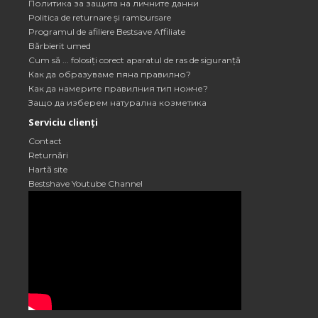
Политика за защита на личните данни
Politica de returnare și rambursare
Programul de afiliere Bestsave Affiliate
Bărbierit umed
Cum să ... folosiți corect aparatul de ras de siguranță
Как да образуваме пяна правилно?
Как да намерите правилния тип ножче?
Защо да изберем натурална козметика
Serviciu clienți
Contact
Returnări
Hartă site
Bestshave Youtube Channel