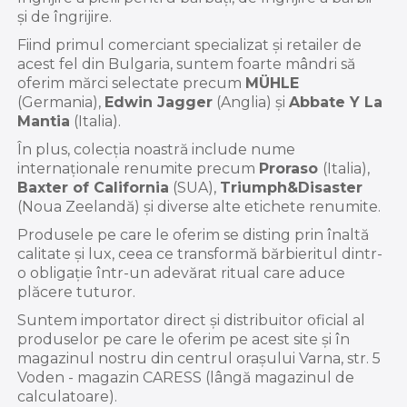
și de îngrijire.
Fiind primul comerciant specializat și retailer de
acest fel din Bulgaria, suntem foarte mândri să
oferim mărci selectate precum
MÜHLE
(Germania),
Edwin Jagger
(Anglia) și
Abbate Y La
Mantia
(Italia).
În plus, colecția noastră include nume
internaționale renumite precum
Proraso
(Italia),
Baxter of California
(SUA),
Triumph&Disaster
(Noua Zeelandă) și diverse alte etichete renumite.
Produsele pe care le oferim se disting prin înaltă
calitate și lux, ceea ce transformă bărbieritul dintr-
o obligație într-un adevărat ritual care aduce
plăcere tuturor.
Suntem importator direct și distribuitor oficial al
produselor pe care le oferim pe acest site și în
magazinul nostru din centrul orașului Varna, str. 5
Voden - magazin CARESS (lângă magazinul de
calculatoare).