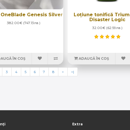
 OneBlade Genesis Silver
Loțiune tonifică Triu
Disaster Logic
382.00€ (747.13лв.)
32.00€ (62.59лв.)
AUGĂ ÎN COȘ
ADAUGĂ ÎN COȘ
3
4
5
6
7
8
>
>|
enți
Extra