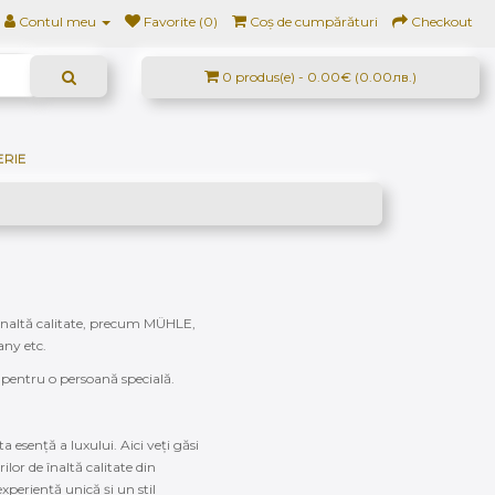
Contul meu
Favorite (0)
Coș de cumpărături
Checkout
0 produs(e) - 0.00€ (0.00лв.)
ERIE
de înaltă calitate, precum MÜHLE,
any etc.
 pentru o persoană specială.
 esență a luxului. Aici veți găsi
rilor de înaltă calitate din
 experiență unică și un stil