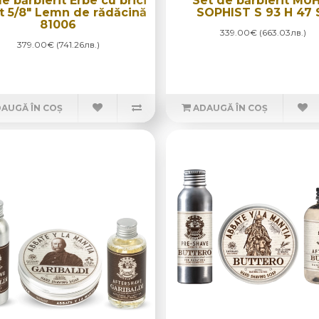
e bărbierit Erbe cu brici
Set de bărbierit MÜ
t 5/8" Lemn de rădăcină
SOPHIST S 93 H 47 
81006
339.00€ (663.03лв.)
379.00€ (741.26лв.)
AUGĂ ÎN COȘ
ADAUGĂ ÎN COȘ