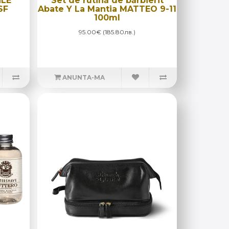
HLE
Set de rutină de bărbierit
SF
Abate Y La Mantia MATTEO 9-11
100ml
95.00€ (185.80лв.)
ANUNTA-MA