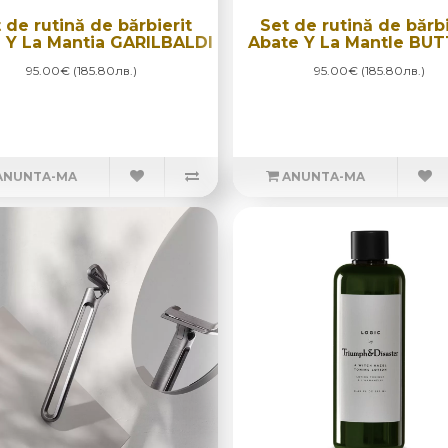
 de rutină de bărbierit
Set de rutină de bărbi
 Y La Mantia GARILBALDI
Abate Y La Mantle BU
95.00€ (185.80лв.)
95.00€ (185.80лв.)
ANUNTA-MA
ANUNTA-MA