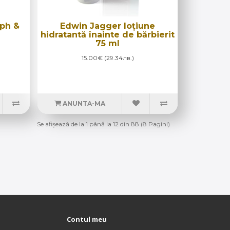
mph &
Edwin Jagger loțiune
hidratantă înainte de bărbierit
75 ml
15.00€ (29.34лв.)
ANUNTA-MA
Se afişează de la 1 până la 12 din 88 (8 Pagini)
Contul meu