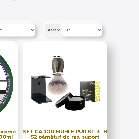
Afișare:
 cremă
SET CADOU MÜHLE PURIST 31 H
170ml
52 pămătuf de ras, suport