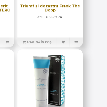
erit
Triumf și dezastru Frank The
TTERO
Dopp
137.00€ (267.95лв.)
ADAUGĂ ÎN COȘ