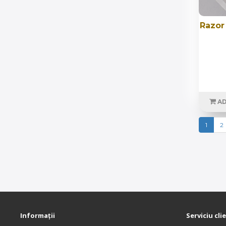
Razor
AD
1
2
Informații
Serviciu cli