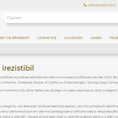
+359 896 600 500
SET DE BĂRBIERIT
COSMETICE
ACCESORII
UNISEX
FRIZ
irezistibil
ezistibile la produse selectate din cele mai luxoase și sofisticate serii de mărci 
La Mantia, Oneblade, Baxter of California, Erbe Solingen, Stirling Soap Comp
te momentul tău să te răsfeți sau să alegi un cadou atemporal, stilat și elegant
ă categorie, veți descoperi produse selectate special, care întruchipează adevărata
itate și oferte exclusive din cele mai prestigioase și rafinate colecții ale producăto
Italia și alte țări. Fiecare articol este creat cu atenție la detalii pentru a oferi o