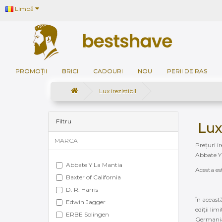
Limbă
PROMOȚII
BRICI
CADOURI
NOU
PERII DE RAS
Lux irezistibil
Filtru
Lux 
MARCA
Prețuri ir
Abbate Y 
Abbate Y La Mantia
Acesta es
Baxter of California
D. R. Harris
În aceast
Edwin Jagger
ediții lim
ERBE Solingen
Germania, 