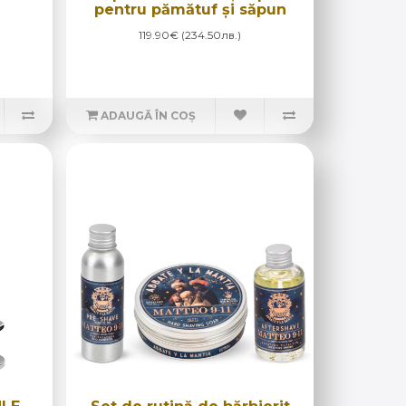
pentru pămătuf și săpun
119.90€ (234.50лв.)
ADAUGĂ ÎN COȘ