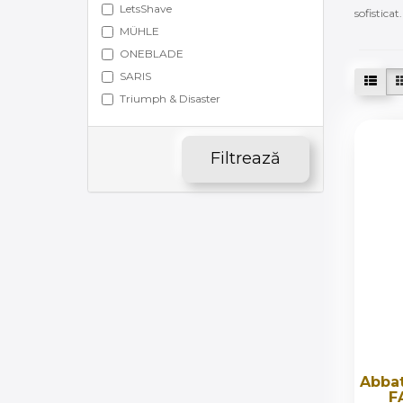
LetsShave
sofisticat.
MÜHLE
ONEBLADE
SARIS
Triumph & Disaster
Filtrează
Abba
F