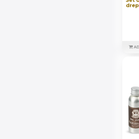
Set d
drep
AD