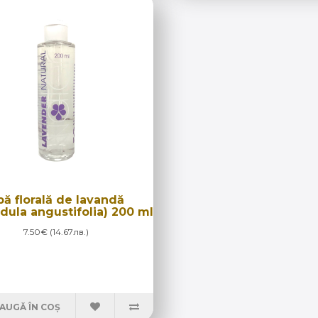
pă florală de lavandă
dula angustifolia) 200 ml
7.50€ (14.67лв.)
AUGĂ ÎN COȘ