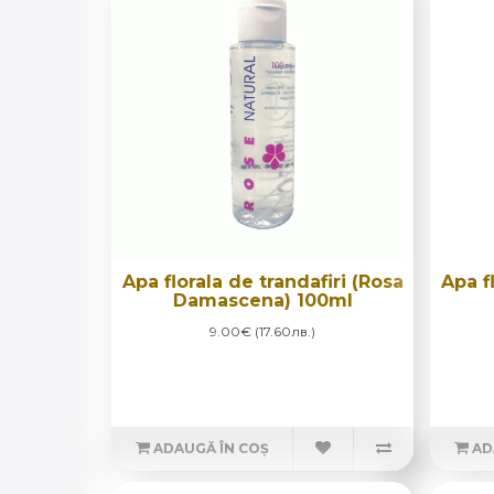
Apa florala de trandafiri (Rosa
Apa f
Damascena) 100ml
9.00€ (17.60лв.)
ADAUGĂ ÎN COȘ
AD