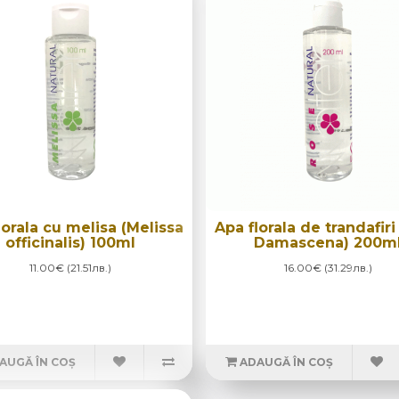
lorala cu melisa (Melissa
Apa florala de trandafiri
officinalis) 100ml
Damascena) 200m
11.00€ (21.51лв.)
16.00€ (31.29лв.)
AUGĂ ÎN COȘ
ADAUGĂ ÎN COȘ