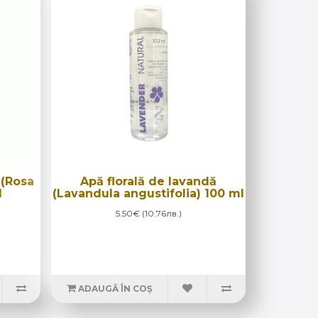
 (Rosa
Apă florală de lavandă
l
(Lavandula angustifolia) 100 ml
5.50€ (10.76лв.)
ADAUGĂ ÎN COȘ