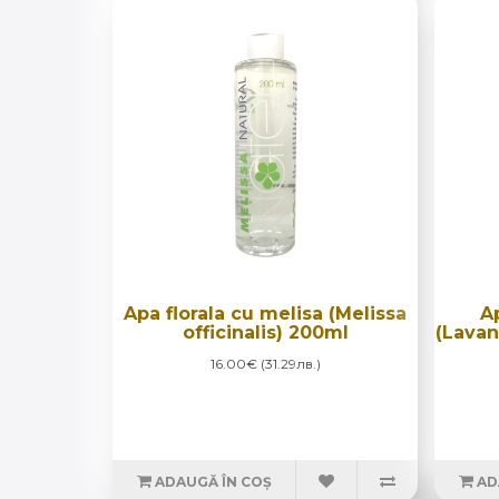
Apa florala cu melisa (Melissa
A
officinalis) 200ml
(Lavan
16.00€ (31.29лв.)
ADAUGĂ ÎN COȘ
AD