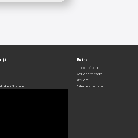
enți
Extra
Producători
Vouchere cadou
Afiliere
utube Channel
Oferte speciale