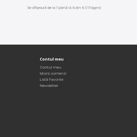
Se afişează de la 1 până la 6 din 6 (1 Pagini)
Contul meu
Contul meu
Istoric comenzi
Listă Favorite
Newsletter