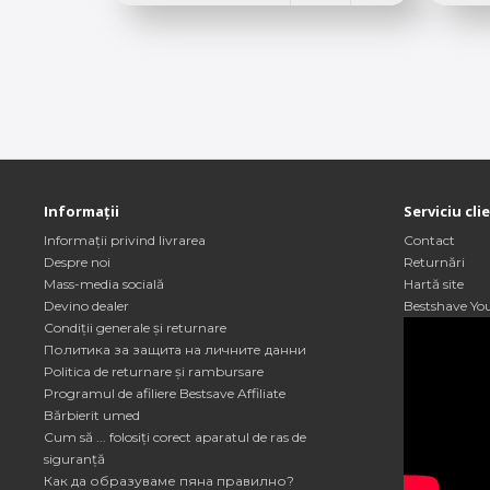
Informații
Serviciu cli
Informații privind livrarea
Contact
Despre noi
Returnări
Mass-media socială
Hartă site
Devino dealer
Bestshave Yo
Condiții generale și returnare
Политика за защита на личните данни
Politica de returnare și rambursare
Programul de afiliere Bestsave Affiliate
Bărbierit umed
Cum să ... folosiți corect aparatul de ras de
siguranță
Как да образуваме пяна правилно?