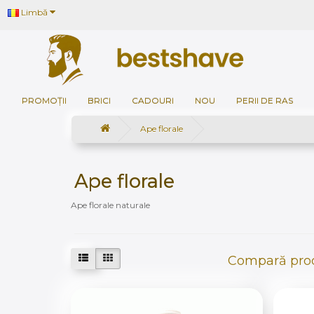
Limbă
PROMOȚII
BRICI
CADOURI
NOU
PERII DE RAS
Ape florale
Ape florale
Ape florale naturale
Compară prod