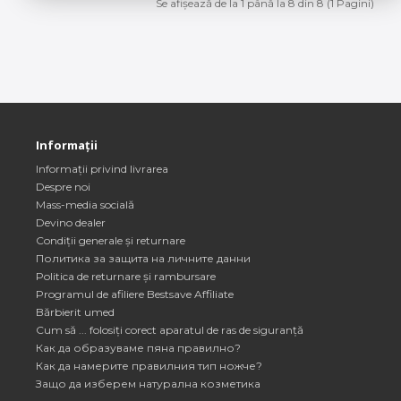
Se afişează de la 1 până la 8 din 8 (1 Pagini)
Informații
Informații privind livrarea
Despre noi
Mass-media socială
Devino dealer
Condiții generale și returnare
Политика за защита на личните данни
Politica de returnare și rambursare
Programul de afiliere Bestsave Affiliate
Bărbierit umed
Cum să ... folosiți corect aparatul de ras de siguranță
Как да образуваме пяна правилно?
Как да намерите правилния тип ножче?
Защо да изберем натурална козметика