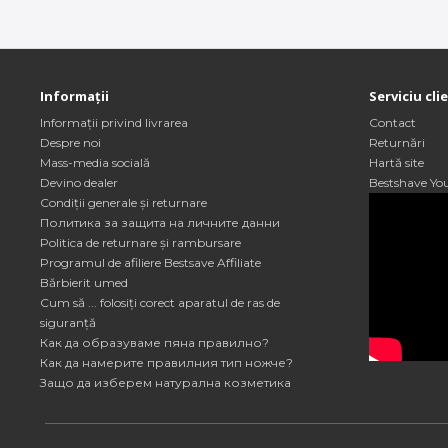
Informații
Serviciu cli
Informații privind livrarea
Contact
Despre noi
Returnări
Mass-media socială
Hartă site
Devino dealer
Bestshave Yo
Condiții generale și returnare
Политика за защита на личните данни
Politica de returnare și rambursare
Programul de afiliere Bestsave Affiliate
Bărbierit umed
Cum să ... folosiți corect aparatul de ras de
siguranță
Как да образуваме пяна правилно?
Как да намерите правилния тип ножче?
Защо да изберем натурална козметика