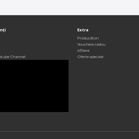
enți
Extra
Producători
Vouchere cadou
Afiliere
utube Channel
Oferte speciale