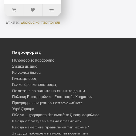
Ετικέτες:
Ξύρισμα και περιποίηση
Πληροφορίες
Πληροφορίες παράδοσης
Σχετικά με εμάς
Κοινωνικά Δίκτυα
Γίνετε έμπορος
Γενικοί όροι και επιστροφές
Политика за защита на личните данни
Πολιτική Επιστροφών και Επιστροφής Χρημάτων
Πρόγραμμα συνεργατών Bestsave Affiliate
Υγρό ξύρισμα
Πώς να ... χρησιμοποιείτε σωστά το ξυράφι ασφαλείας
Как да образуваме пяна правилно?
Как да намерите правилния тип ножче?
Защо да изберем натурална козметика