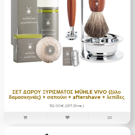
ΣΕΤ ΔΩΡΟΥ ΞΥΡΙΣΜΑΤΟΣ MÜHLE VIVO (ξύλο
δαμασκηνιάς) + σαπούνι + aftershave + λεπίδες
152.00€ (297.29лв.)