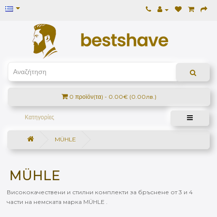
0 προϊόν(τα) - 0.00€ (0.00лв.)
Κατηγορίες
MÜHLE
MÜHLE
Висококачествени и стилни комплекти за бръснене от 3 и 4
части на немската марка MÜHLE .