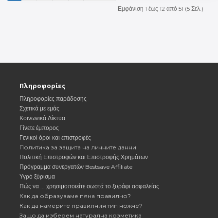
Εμφάνιση 1 έως 12 από 51 (5 Σελ.)
Πληροφορίες
Πληροφορίες παράδοσης
Σχετικά με εμάς
Κοινωνικά Δίκτυα
Γίνετε έμπορος
Γενικοί όροι και επιστροφές
Политика за защита на личните данни
Πολιτική Επιστροφών και Επιστροφής Χρημάτων
Πρόγραμμα συνεργατών Bestsave Affiliate
Υγρό ξύρισμα
Πώς να ... χρησιμοποιείτε σωστά το ξυράφι ασφαλείας
Как да образуваме пяна правилно?
Как да намерите правилния тип ножче?
Защо да изберем натурална козметика