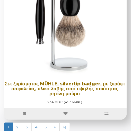
Σετ ξυρίσματος MÜHLE, silvertip badger, με ξυράφι
ασφαλείας, υλικό λαβής από υψηλής ποιότητας
ρητίνη μαύρο
234.00€ (457.66лв.)
1
2
3
4
5
>
>|