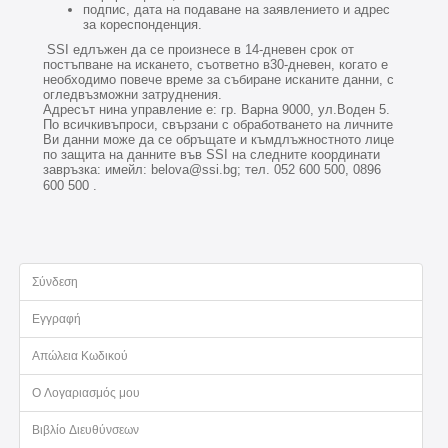
подпис, дата на подаване на заявлението и адрес
за кореспонденция.
SSI едлъжен да се произнесе в 14-дневен срок от
постъпване на искането, съответно в30-дневен, когато е
необходимо повече време за събиране исканите данни, с
огледвъзможни затруднения.
Адресът нина управление е: гр.
Варна
9000, ул.Воден 5.
По всичкивъпроси, свързани с обработването на личните
Ви данни може да се обръщате и къмдлъжностното лице
по защита на данните във SSI на следните координати
завръзка: имейл: belova@
ssi.
bg; тел. 052 600 500, 0896
600 500 .
Σύνδεση
Εγγραφή
Απώλεια Κωδικού
Ο Λογαριασμός μου
Βιβλίο Διευθύνσεων