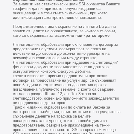
За анализи иза статистически цели SSI обработва Вашите
трафични данни, при което полученитеданни са
обобщаващи и в този смисъл- анонимни , при което
идентификация наконкретно лице е невъзможно.
Продължителносттана съхранение на личните Ви данни
зависи от целите на обработването, за коитоса събрани,
като се съхраняват за
възможно най-кратко време
:
Личнитеданни, обработвани при сключване на договор за
предоставяне на услуги сесъхраняват за срока на
действие на договора и до окончателно уреждате на
всичкифинансови отношения между страните;
Личнитеданни, обработвани при издаване на счетоводни/
финансови документи заосъществяване на данъчно –
осигурителния контрол, фактури, дебитни,
кредитниизвестия, приемо-предавателни протоколи,
договори за предоставяне на услуги идр. се съхраняват
поне 5 години след изтичане на давностния срок за
погасяванена публичното вземане, с което са свързани,
съгласно раздел III, чл. 12, ал. 1от Закона за
счетоводството, освен ако приложимото законодателство
не предвиждапо–дълъг срок.
Трафичниданни, обработвани по силата на Закона за
електронните съобщения, всъответствие с процедурите за
съхранение данните на трафика за целите
нанационалната сигурност, които са необходими за
предотвратяване, разкриване иразследване на тежки
престъпления се съхраняват от SSI за срок от 6 месеца.