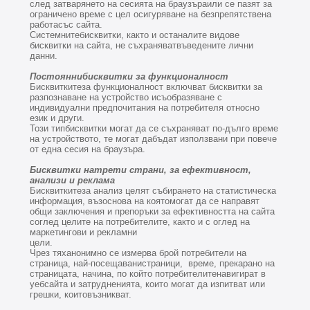
след затварянето на сесията на браузъраили се пазят за
ограничено време с цел осигуряване на безпрепятствена
работасъс сайта.
Системнитебисквитки, както и останалите видове
бисквитки на сайта, не съхраняватвъведените лични
данни.
Постояннибисквитки за функционалност
Бисквиткитеза функционалност включват бисквитки за
разпознаване на устройство исъобразяване с
индивидуални предпочитания на потребителя относно
език и други.
Този типбисквитки могат да се съхраняват по-дълго време
на устройството, те могат дабъдат използвани при повече
от една сесия на браузъра.
Бисквитки натрети страни, за ефективност,
анализи и реклама
Бисквиткитеза анализ целят събирането на статистическа
информация, възоснова на коятомогат да се направят
общи заключения и препоръки за ефективността на сайта
соглед целите на потребителите, както и с оглед на
маркетингови и рекламни
цели.
Чрез тяханонимно се измерва брой потребители на
страница, най-посещаванистраници, време, прекарано на
страницата, начина, по който потребителитенавигират в
уебсайта и затрудненията, които могат да изпитват или
грешки, коитовъзникват.