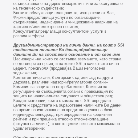
осъществяване на директенмаркетинг или за осигуряване
на техническо съдействие;
Банките,обслужващи плащанията, извършени от Вас;
Фирми,предоставящи услуги по организиране,
съхраняване, индексиране и унищожаване наархиви на
хартиен и/или електронен носител;
Консултанти,предлагащи консултантски услуги в
различни сфери.
Другиадминистратори на лични данни, на които SSI
предоставя личните Ви данни,обработващи
данните Ви на собствено основание и от свое име
Цесионери –на които се отстъпва вземането, като страна
по договори за цесия, и на които SSI,в качеството си на
цедент, прехвърля (продава)за Ваши непогасени
задължения;
Компетентниоргани, български съд или съд на друга
държава, различни надзорни/регулаторни органи–
Комисия за защита на потребителите, Комисия за
регулиране на съобщенията,органи с правомощия по
защита на националната сигурност и обществен ред;
Кредитниагенции, които съвместно с SSI определят
целите и средствата на обработване наличните Ви данни
по време на извършване на кредитна оценка на база
индивидуаленподход, при определяне на кредитния
рейтинг и при преценка относно отложеноплащане
(покупка на лизинг), с което целим неговото максимално
удовлетворение;
Обработка наанонимизирани данни