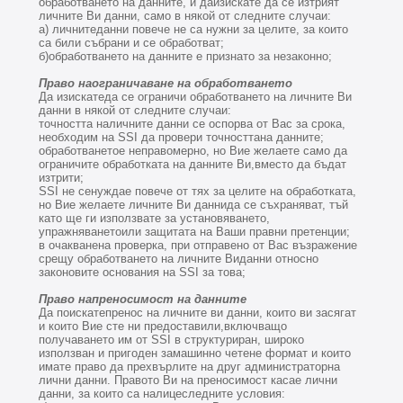
обработването на данните, и даизискате да се изтрият
личните Ви данни, само в някой от следните случаи:
а) личнитеданни повече не са нужни за целите, за които
са били събрани и се обработват;
б)обработването на данните е признато за незаконно;
Право наограничаване на обработването
Да изискатеда се ограничи обработването на личните Ви
данни в някой от следните случаи:
точността наличните данни се оспорва от Вас за срока,
необходим на SSI да провери точносттана данните;
обработванетое неправомерно, но Вие желаете само да
ограничите обработката на данните Ви,вместо да бъдат
изтрити;
SSI не сенуждае повече от тях за целите на обработката,
но Вие желаете личните Ви даннида се съхраняват, тъй
като ще ги използвате за установяването,
упражняванетоили защитата на Ваши правни претенции;
в очакванена проверка, при отправено от Вас възражение
срещу обработването на личните Виданни относно
законовите основания на SSI за това;
Право напреносимост на данните
Да поискатепренос на личните ви данни, които ви засягат
и които Вие сте ни предоставили,включващо
получаването им от SSI в структуриран, широко
използван и пригоден замашинно четене формат и които
имате право да прехвърлите на друг администраторна
лични данни. Правото Ви на преносимост касае лични
данни, за които са налицеследните условия: