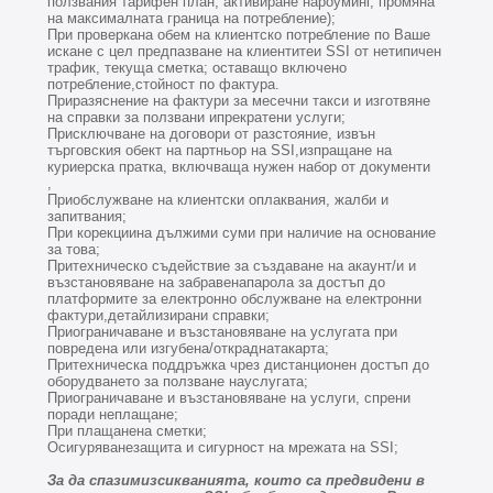
ползвания тарифен план, активиране нароуминг, промяна
на максималната граница на потребление);
При проверкана обем на клиентско потребление по Ваше
искане с цел предпазване на клиентитеи SSI от нетипичен
трафик, текуща сметка; оставащо включено
потребление,стойност по фактура.
Приразяснение на фактури за месечни такси и изготвяне
на справки за ползвани ипрекратени услуги;
Присключване на договори от разстояние, извън
търговския обект на партньор на SSI,изпращане на
куриерска пратка, включваща нужен набор от документи
,
Приобслужване на клиентски оплаквания, жалби и
запитвания;
При корекциина дължими суми при наличие на основание
за това;
Притехническо съдействие за създаване на акаунт/и и
възстановяване на забравенапарола за достъп до
платформите за електронно обслужване на електронни
фактури,детайлизирани справки;
Приограничаване и възстановяване на услугата при
повредена или изгубена/откраднатакарта;
Притехническа поддръжка чрез дистанционен достъп до
оборудването за ползване науслугата;
Приограничаване и възстановяване на услуги, спрени
поради неплащане;
При плащанена сметки;
Осигуряванезащита и сигурност на мрежата на SSI;
За да спазимизсикванията, които са предвидени в