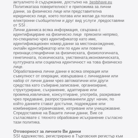
актуалното ѝ съдържание, достъпно на
bestshave.eu
Политикатаза поверителност е приложима за лични
данни, за физическо лице или представителна
юридическо лице, което ползва или желае да ползва
електронни съобщителни
и друг вид
услуги
,предоставяни
от SSI .
Лични данниса всяка информация, свързана с
идентифициране на физическо лице прякоили непряко,
по-специално чрез идентификатор като име,
идентификационен номер,данни за местонахождение,
онлайн идентификатор или по един или повече
признаци,специфични за физическата, физиологичната,
генетичната, психическата, умствената,икономическата,
културната или социална идентичност на това физическо
лице.
Обработванена лични данни е всяка операция или
съвкупност от операции, извършвана с личниданни или
набор от лични данни чрез автоматични или други
средства като събиране,записване, организиране,
структуриране, съхранение, адаптиране или
промяна,извличане, консултиране, употреба, разкриване
чрез предаване, разпространяванеили друг начин, по
който данните стават достъпни, подреждане или
комбиниране,ограничаване, изтриване или унищожаване.
Спредоставяне на Вашите лични данни, Вие се
съгласявате с тяхното обрабоване исъхранение съгласно
тази политика.
Отговорност за личните Ви данни
SSI едружество, регистрирано в Търговския регистър към