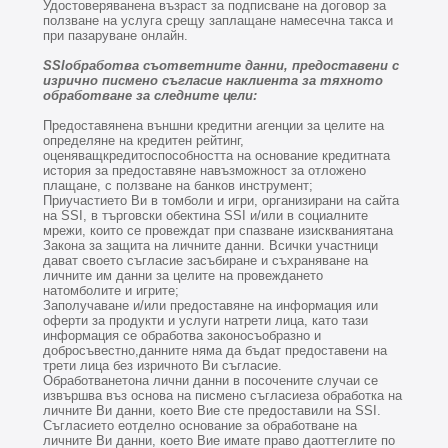
Удостоверяванена възраст за подписване на договор за
ползване на услуга срещу заплащане намесечна такса и
при пазаруване онлайн.
SSIобработва съответните данни, предоставени с
изрично писмено съгласие наклиента за тяхното
обработване за следните цели:
Предоставянена външни кредитни агенции за целите на
определяне на кредитен рейтинг,
оценяващкредитоспособността на основание кредитната
история за предоставяне навъзможност за отложено
плащане, с ползване на банков инструмент;
Приучастието Ви в томболи и игри, организирани на сайта
на SSI, в търговски обектина SSI и/или в социалните
мрежи, които се провеждат при спазване изискваниятана
Закона за защита на личните данни. Всички участници
дават своето съгласие засъбиране и съхраняване на
личните им данни за целите на провеждането
натомболите и игрите;
Заполучаване и/или предоставяне на информация или
оферти за продукти и услуги натрети лица, като тази
информация се обработва законосъобразно и
добросъвестно,данните няма да бъдат предоставени на
трети лица без изричното Ви съгласие.
Обработванетона лични данни в посочените случаи се
извършва въз основа на писмено съгласиеза обработка на
личните Ви данни, което Вие сте предоставили на SSI.
Съгласието еотделно основание за обработване на
личните Ви данни, което Вие имате право даоттеглите по