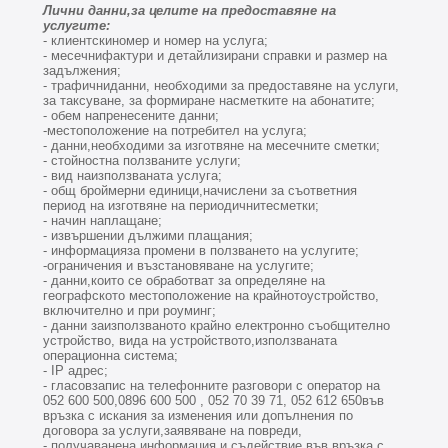
Лични данни,за целите на предоставяне на
услугите:
- клиентскиномер и номер на услуга;
- месечнифактури и детайлизирани справки и размер на
задължения;
- трафичниданни, необходими за предоставяне на услуги,
за таксуване, за формиране насметките на абонатите;
- обем напренесените данни;
-местоположение на потребител на услуга;
- данни,необходими за изготвяне на месечните сметки;
- стойностна ползваните услуги;
- вид наизползваната услуга;
- общ броймерни единици,начислени за съответния
период на изготвяне на периодичнитесметки;
- начин наплащане;
- извършении дължими плащания;
- информацияза промени в ползването на услугите;
-ограничения и възстановяване на услугите;
- данни,които се обработват за определяне на
географското местоположение на крайнотоустройство,
включително и при роуминг;
- данни заизползваното крайно електронно съобщително
устройство, вида на устройството,използваната
операционна система;
- IP адрес;
- гласовзапис на телефонните разговори с оператор на
052 600 500,0896 600 500
, 052 70 39 71, 052 612 650във
връзка с искания за изменения или допълнения по
договора за услуги,заявяване на повреди,
- получаванена информация и съдействие във връзка с