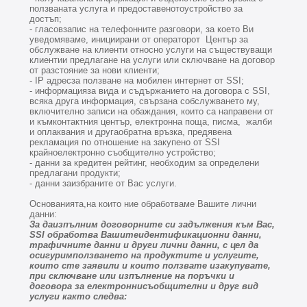
ползваната услуга и предоставенотоустройство за
достъп;
- гласовзапис на телефонните разговори, за което Ви
уведомяваме, инициирани от операторот Център за
обслужване на клиенти относно услуги на съществуващи
клиентии предлагане на услуги или сключване на договор
от разстояние за нови клиенти;
- IP адресза ползване на мобилен интернет от SSI;
- информацияза вида и съдържанието на договора с SSI,
всяка друга информация, свързана собслужването му,
включително записи на обаждания, които са направени от
и къмконтактния център, електронна поща, писма, жалби
и оплаквания и другаобратна връзка, предявена
рекламация по отношение на закупено от SSI
крайноелектронно съобщително устройство;
- данни за кредитен рейтинг, необходим за определени
предлагани продукти;
- данни заизбраните от Вас услуги.
Основанията,на които ние обработваме Вашите лични
данни:
За даизпълним договорните си задължения към Вас,
SSI обработва Вашитеидентификационни данни,
трафичните данни и други лични данни, с цел да
осигуримползването на продуктите и услугите,
които сте заявили и които ползвате изакупувате,
при сключване или изпълнение на поръчки и
договора за електроннисъобщителни и друг вид
услуги както следва: