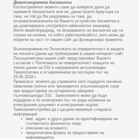
Деактивиранена бисквитки
Катопотребител можете сами да изберете дали да
приемете бисквитките или не, данастроите браузъра си
така, че той да Ви уведомява за това, да
изтриватезапазените на Вашето устройство бисквитки и
да деактивирате употребата набисквитки занапред.
Моля имайтепредвид, че блокирането на бисквитки ще се
отрази на начина, по който работиуебсайтът, като може да
попречи на част от нашия сайт да функционира правилно.
Всичкипромени по Политиката за поверителност и защита
на личните данни ще публикуваме в нашия интернет сайт.
Посещениятана нашия сайт представляват Вашето
съгласие с Политиката за поверителност изащита на
лични данни на SSI и направените актуализации.
Тазиполитика е осъвременена за последен път на
25
.05.2018 г.
Праватаси можете да упражните като подадете писмено
заявление (лично или чрезизрично упълномощено лице
при предоставяне на нотариално заверено
пълномощно)до SSI. Заявлението може да бъде
подадено и по електронен път по реда наЗакона за
електронния документ и електронния подпис.
Заявлениетотрябва да съдържа минимум следната
информация:
име, адрес и други данни за идентифициране на
съответното физическо лице;
описание на искането;
предпочитана форма за предоставяне на
информацията;