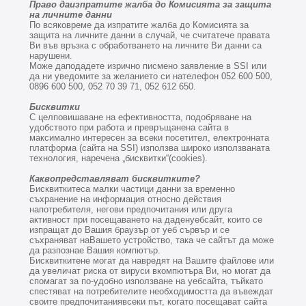
Право даизпратите жалба до Комисията за защита
на личните данни
По всяковреме да изпратите жалба до Комисията за
защита на личните данни в случай, че считатече правата
Ви във връзка с обработването на личните Ви данни са
нарушени.
Може даподадете изрично писмено заявление в SSI или
да ни уведомите за желанието си нателефон
052 600 500,
0896 600 500
, 052 70 39 71, 052 612 650.
Бисквитки
С целповишаване на ефективността, подобряване на
удобството при работа и превръщанена сайта в
максимално интересен за всеки посетител, електронната
платформа (сайта на SSI) използва широко използваната
технология, наречена „бисквитки“(cookies).
Каквопредставляват бисквитките?
Бисквиткитеса малки частици данни за временно
съхранение на информация относно действия
напотребителя, негови предпочитания или друга
активност при посещаването на даденуебсайт, които се
изпращат до Вашия браузър от уеб сървър и се
съхраняват наВашето устройство, така че сайтът да може
да разпознае Вашия компютър.
Бисквиткитене могат да навредят на Вашите файлове или
да увеличат риска от вируси вкомпютъра Ви, но могат да
спомагат за по-удобно използване на уебсайта, тъйкато
спестяват на потребителите необходимостта да въвеждат
своите предпочитаниявсеки път, когато посещават сайта