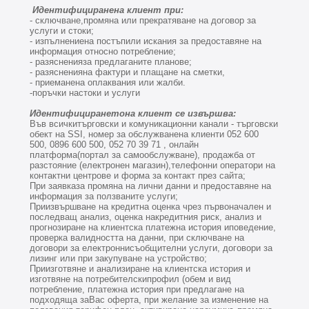
Идентифициранена клиент при:
- сключване,промяна или прекратяване на договор за
услуги
и стоки
;
- изпълнениена постъпили искания за предоставяне на
информация относно потребление;
- разясненияза предлаганите планове;
- разясненияна фактури и плащане на сметки,
- приеманена оплаквания или жалби.
-поръчки настоки и услуги
Идентифициранетона клиент се извършва:
Във всичкитърговски и комуникационни канали - търговски
обект на SSI, номер за обслужванена клиенти 052 600
500, 0896 600 500, 052 70 39 71 , онлайн
платформа(портал за самообслужване), продажба от
разстояние (електронен магазин),телефонни оператори на
контактни центрове и форма за контакт през сайта;
При заявказа промяна на лични данни и предоставяне на
информация за ползваните услуги;
Приизвършване на кредитна оценка чрез първоначален и
последващ анализ, оценка накредитния риск, анализ и
прогнозиране на клиентска платежна история иповедение,
проверка валидността на данни, при сключване на
договори за електроннисъобщителни услуги, договори за
лизинг или при закупуване на устройство;
Приизготвяне и анализиране на клиентска история и
изготвяне на потребителскипрофил (обем и вид
потребление, платежна история при предлагане на
подходяща заВас оферта, при желание за изменение на