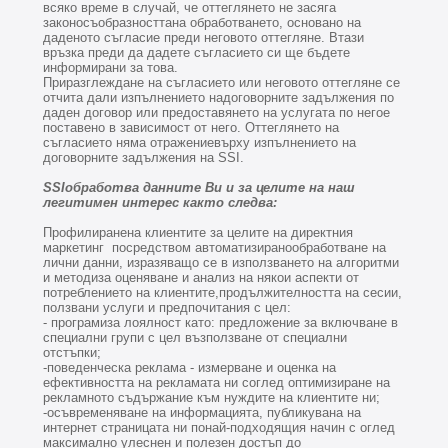
всяко време в случай, че оттеглянето не засяга
законосъобразносттана обработването, основано на
даденото съгласие преди неговото оттегляне. Втази
връзка преди да дадете съгласието си ще бъдете
информирани за това.
Приразглеждане на съгласието или неговото оттегляне се
отчита дали изпълнението надоговорните задължения по
даден договор или предоставянето на услугата по негое
поставено в зависимост от него. Оттеглянето на
съгласието няма отражениевърху изпълнението на
договорните задължения на SSI.
SSIобработва данните Ви и за целите на наш
легитимен интерес както следва:
Профилиранена клиентите за целите на директния
маркетинг посредством автоматизиранообработване на
лични данни, изразяващо се в използването на алгоритми
и методиза оценяване и анализ на някои аспекти от
потреблението на клиентите,продължителността на сесии,
ползвани услуги и предпочитания с цел:
- програмиза лоялност като: предложение за включване в
специални групи с цел възползване от специални
отстъпки;
-поведенческа реклама - измерване и оценка на
ефективността на рекламата ни соглед оптимизиране на
рекламното съдържание към нуждите на клиентите ни;
-осъвременяване на информацията, публикувана на
интернет страницата ни понай-подходящия начин с оглед
максимално улеснен и полезен достъп до