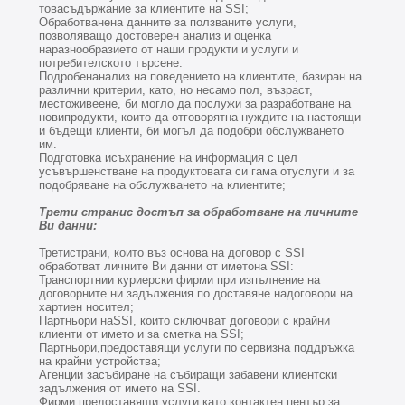
товасъдържание за клиентите на SSI;
Обработванена данните за ползваните услуги,
позволяващо достоверен анализ и оценка
наразнообразието от наши продукти и услуги и
потребителското търсене.
Подробенанализ на поведението на клиентите, базиран на
различни критерии, като, но несамо пол, възраст,
местоживеене, би могло да послужи за разработване на
новипродукти, които
да отговорятна нуждите на настоящи
и бъдещи клиенти, би могъл да подобри обслужването
им.
Подготовка исъхранение на информация с цел
усъвършенстване на продуктовата си гама отуслуги и за
подобряване на обслужването на клиентите;
Трети странис достъп за обработване на личните
Ви данни:
Третистрани, които въз основа на договор с SSI
обработват личните Ви данни от иметона SSI:
Транспортнии куриерски фирми при изпълнение на
договорните ни задължения по доставяне надоговори на
хартиен носител;
Партньори наSSI, които сключват договори с крайни
клиенти от името и за сметка на SSI;
Партньори,предоставящи услуги по сервизна поддръжка
на крайни устройства;
Агенции засъбиране на събиращи забавени клиентски
задължения от името на SSI.
Фирми,предоставящи услуги като контактен център за