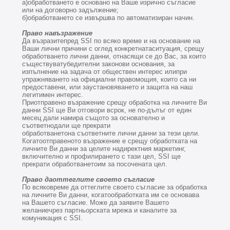
а)обработването е основано на Ваше изрично съгласие
или на договорно задължение;
б)обработването се извършва по автоматизиран начин.
Право навъзражение
Да възразитепред SSI по всяко време и на основание на
Ваши лични причини с оглед конкретнатаситуация, срещу
обработването лични данни, отнасящи се до Вас, за които
съществуватубедителни законови основания, за
изпълнение на задача от обществен интерес илипри
упражняването на официални правомощия, които са ни
предоставени, или заустановяването и защита на наш
легитимен интерес.
Приотправено възражение срещу обработка на личните Ви
данни SSI ще Ви отговори всрок, не по-дълъг от един
месец дали намира същото за основателно и
съответнодали ще прекрати
обработванетона съответните лични данни за тези цели.
Когатоотправеното възражение е срещу обработката на
личните Ви данни за целите надиректния маркетинг,
включително и профилирането с тази цел, SSI ще
прекрати обработванетоим за посочената цел.
Право даоттеглите своето съгласие
По всяковреме да оттеглите своето съгласие за обработка
на личните Ви данни, когатообработката им се основава
на Вашето съгласие. Може да заявите Вашето
желаниечрез партньорската мрежа и каналите за
комуникация с SSI.