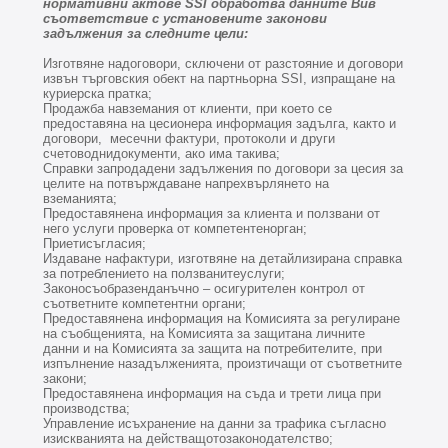
нормативни актове SSI обработва данните Вив
съответствие с установените законови
задължения за следните цели:
Изготвяне надоговори, сключени от разстояние и договори
извън търговския обект на партньорна SSI, изпращане на
куриерска пратка;
Продажба навземания от клиенти, при което се
предоставяна на цесионера информация задълга, както и
договори, месечни фактури, протоколи и други
счетоводнидокументи, ако има такива;
Справки запродадени задължения по договори за цесия за
целите на потвърждаване напрехвърлянето на
вземанията;
Предоставянена информация за клиента и ползвани от
него услуги проверка от компетентенорган;
Приетисъгласия;
Издаване нафактури, изготвяне на детайлизирана справка
за потреблението на ползванитеуслуги;
Законосъобразенданъчно – осигурителен контрол от
съответните компетентни органи;
Предоставянена информация на Комисията за регулиране
на съобщенията, на Комисията за защитана личните
данни и на Комисията за защита на потребителите, при
изпълнение назадълженията, произтичащи от съответните
закони;
Предоставянена информация на съда и трети лица при
производства;
Управление исъхранение на данни за трафика съгласно
изискванията на действащотозаконодателство;