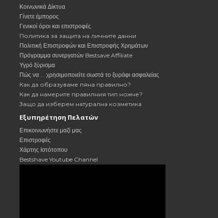
Κοινωνικά Δίκτυα
Γίνετε έμπορος
Γενικοί όροι και επιστροφές
Политика за защита на личните данни
Πολιτική Επιστροφών και Επιστροφής Χρημάτων
Πρόγραμμα συνεργατών Bestsave Affiliate
Υγρό ξύρισμα
Πώς να ... χρησιμοποιείτε σωστά το ξυράφι ασφαλείας
Как да образуваме пяна правилно?
Как да намерите правилния тип ножче?
Защо да изберем натурална козметика
Εξυπηρέτηση Πελατών
Επικοινωνήστε μαζί μας
Επιστροφές
Χάρτης Ιστότοπου
Bestshave Youtube Channel