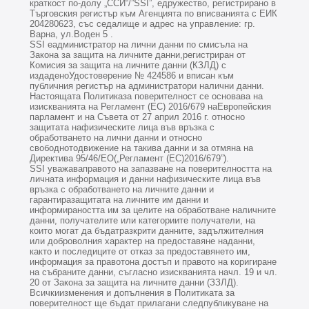
краткост по-долу „ССИ“/”SSI”, едружество, регистрирано в
Търговския регистър към Агенцията по вписванията с ЕИК
204280623, със седалище и адрес на управление: гр.
Варна, ул.Воден 5
.
SSI еадминистратор на лични данни по смисъла на
Закона за защита на личните данни,регистриран от
Комисия за защита на личните данни (КЗЛД) с
издаденоУдостоверение №
424586
и вписан към
публичния регистър на администратори налични данни.
Настоящата Политиказа поверителност се основава на
изискванията на Регламент (ЕС) 2016/679 наЕвропейския
парламент и на Съвета от 27 април 2016 г. относно
защитата нафизическите лица във връзка с
обработването на лични данни и относно
свободнотодвижение на такива данни и за отмяна на
Директива 95/46/EО(„Регламент (ЕС)2016/679”).
SSI уважаваправото на запазване на поверителността на
личната информация и данни нафизическите лица във
връзка с обработването на личните данни и
гарантиразащитата на личните им данни и
информираността им за целите на обработване наличните
данни, получателите или категориите получатели, на
които могат да бъдатразкрити данните, задължителния
или доброволния характер на предоставяне наданни,
както и последиците от отказ за предоставянето им,
информация за правотона достъп и правото на коригиране
на събраните данни, съгласно изискванията начл. 19 и чл.
20 от Закона за защита на личните данни (ЗЗЛД).
Всичкиизменения и допълнения в Политиката за
поверителност ще бъдат прилагани следпубликуване на