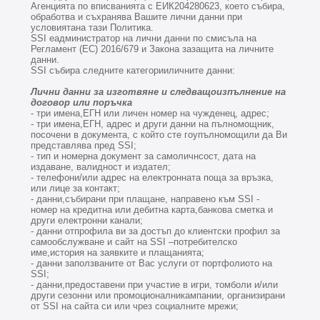
Агенцията по вписванията с ЕИК204280623, което събира,
обработва и съхранява Вашите лични данни при
условиятана тази Политика.
SSI еадминистратор на лични данни по смисъла на
Регламент (ЕС) 2016/679 и Закона зазащита на личните
данни.
SSI събира следните категорииличните данни:
Лични данни
за изготвяне и следващоизпълнение на
договор или поръчка
- три имена,ЕГН или личен номер на чужденец, адрес;
- три имена,ЕГН, адрес и други данни на пълномощник,
посочени в документа, с който сте гоупълномощили да Ви
представлява пред SSI;
- тип и номерна документ за самоличнсост, дата на
издаване, валидност и издател;
- телефони/или адрес на електронната поща за връзка,
или лице за контакт;
- данни,събирани при плащане, направено към SSI -
номер на кредитна или дебитна карта,банкова сметка и
други електронни канали;
- данни отпрофила ви за достъп до клиентски профил за
самообслужване и сайт на SSI –потребителско
име,история на заявките и плащанията;
- данни заползваните от Вас услуги от портфолиото на
SSI;
- данни,предоставени при участие в игри, томболи и/или
други сезонни или промоционалникампании, организирани
от SSI на сайта си или чрез социалните мрежи;