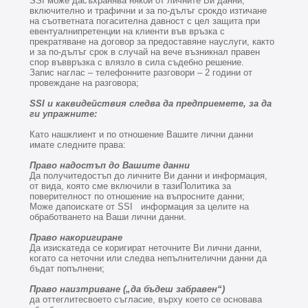
SSI може дасъхранява някои от личните Ви данни,
включително и трафични и за по-дълъг срокдо изтичане
на съответната погасителна давност с цел защита при
евентуалнипретенции на клиенти във връзка с
прекратяване на договор за предоставяне науслуги, както
и за по-дълъг срок в случай на вече възникнал правен
спор въввръзка с влязло в сила съдебно решение.
Запис наглас – телефонните разговори – 2 години от
провеждане на разговора;
SSI и каквидействия следва да предприемете, за да
ги упражните:
Като нашклиент и по отношение Вашите лични данни
имате следните права:
Право надостъп до Вашите данни
Да получитедостъп до личните Ви данни и информация,
от вида, която сме включили в тазиПолитика за
поверителност по отношение на въпросните данни;
Може дапоискате от SSI информация за целите на
обработването на Ваши лични данни.
Право накоригиране
Да изискатеда се коригират неточните Ви лични данни,
когато са неточни или следва непълнителични данни да
бъдат попълнени;
Право наизтриване („да бъдеш забравен“)
да оттеглитесвоето съгласие, върху което се основава