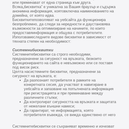
или преминават от една страница към друга.
Всяка„бисквитка“ е уникална за Вашия браузър и съдържа
анонимна информация, коятовключва наименованието на
домейна, от която идва.
Бисквиткитепозволяват на уебсайта да функционира
безпроблемно, да следи за нередности и даустановява
възможности за оптимизиране на начините, по които
предоставяинформация и общува с потребителите.
Използвамеследните видове бисквитки в зависимост от
тяхната степен на необходимост:
Системнибисквитки
Системнитебисквитки са строго необходими,
предназначени за сигурност на връзката, безкоито
функционирането на сайта е невъзможно или се поставя
под висок риск.
Целта насистемните бисквитки, предназначени за
сигурност на връзката, е:
Да разпознаят потребителя в рамките на
конкретната сесия, да участват в навигиране в
уебсайта и запазване на попълнената информация
при регистрацията и при преминаване между
различните стъпки;
Да контролират сигурността на връзката и защитата
от нежелани външни намеси;
Да гарантират, че информацията, която
потребителя въвежда, се вижда единствено от него
Системнитебисквитки се съхраняват временно и изчезват