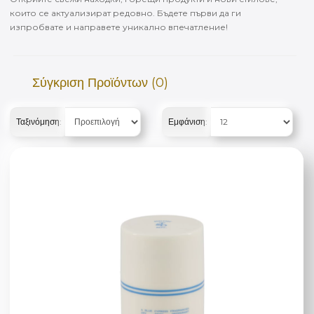
които се актуализират редовно. Бъдете първи да ги
изпробвате и направете уникално впечатление!
Σύγκριση Προϊόντων (0)
Ταξινόμηση:
Εμφάνιση: