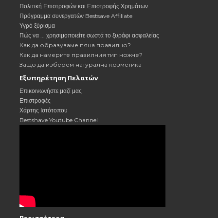
Πολιτική Επιστροφών και Επιστροφής Χρημάτων
Πρόγραμμα συνεργατών Bestsave Affiliate
Υγρό ξύρισμα
Πώς να ... χρησιμοποιείτε σωστά το ξυράφι ασφαλείας
Как да образуваме пяна правилно?
Как да намерите правилния тип ножче?
Защо да изберем натурална козметика
Εξυπηρέτηση Πελατών
Επικοινωνήστε μαζί μας
Επιστροφές
Χάρτης Ιστότοπου
Bestshave Youtube Channel
Περισσότερα