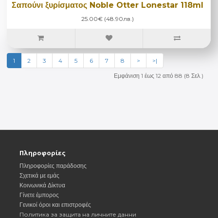
Σαπούνι ξυρίσματος Noble Otter Lonestar 118ml
25.00€ (48.90лв.)
1
2
3
4
5
6
7
8
>
>|
Εμφάνιση 1 έως 12 από 88 (8 Σελ.)
Πληροφορίες
Πληροφορίες παράδοσης
Σχετικά με εμάς
Κοινωνικά Δίκτυα
Γίνετε έμπορος
Γενικοί όροι και επιστροφές
Политика за защита на личните данни