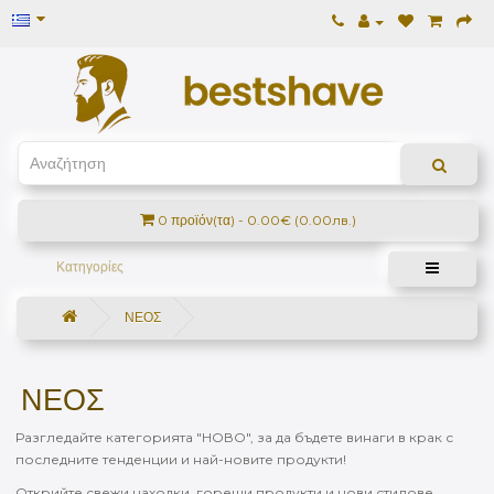
0 προϊόν(τα) - 0.00€ (0.00лв.)
Κατηγορίες
ΝΕΟΣ
ΝΕΟΣ
Разгледайте категорията "НОВО", за да бъдете винаги в крак с
последните тенденции и най-новите продукти!
Открийте свежи находки, горещи продукти и нови стилове,