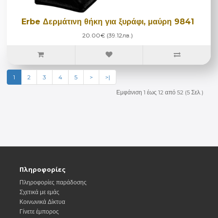
Erbe Δερμάτινη θήκη για ξυράφι, μαύρη 9841
20.00€ (39.12лв.)
1
2
3
4
5
>
>|
Εμφάνιση 1 έως 12 από 52 (5 Σελ.)
Πληροφορίες
Πληροφορίες παράδοσης
Σχετικά με εμάς
Κοινωνικά Δίκτυα
Γίνετε έμπορος