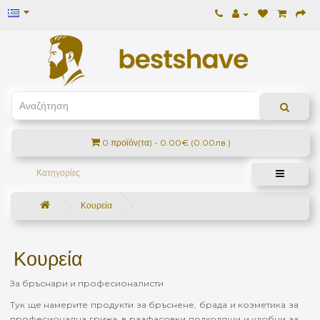
0 προϊόν(τα) - 0.00€ (0.00лв.)
Κατηγορίες
Κουρεία
Κουρεία
За бръснари и професионалисти
Тук ще намерите продукти за бръснене, брада и козметика за
професионална грижа, в разфасовки подходящи и удобни за