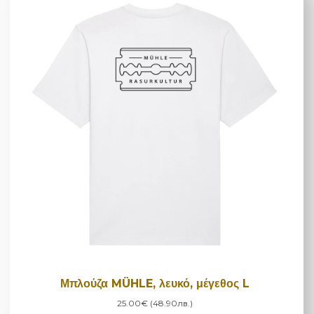
Μπλούζα MÜHLE, λευκό, μέγεθος L
25.00€ (48.90лв.)