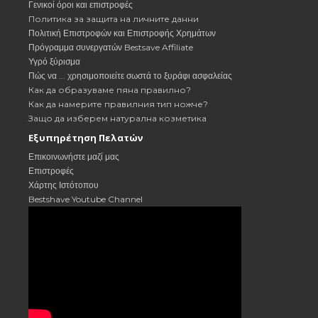
Γενικοί όροι και επιστροφές
Политика за защита на личните данни
Πολιτική Επιστροφών και Επιστροφής Χρημάτων
Πρόγραμμα συνεργατών Bestsave Affiliate
Υγρό ξύρισμα
Πώς να ... χρησιμοποιείτε σωστά το ξυράφι ασφαλείας
Как да образуваме пяна правилно?
Как да намерите правилния тип ножче?
Защо да изберем натурална козметика
Εξυπηρέτηση Πελατών
Επικοινωνήστε μαζί μας
Επιστροφές
Χάρτης Ιστότοπου
Bestshave Youtube Channel