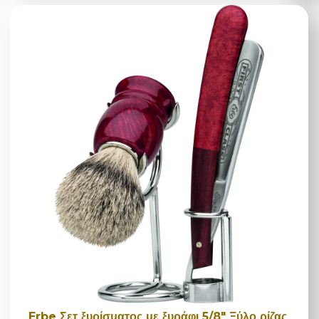
Erbe Σετ ξυρίσματος με ξυράφι 5/8" Ξύλο ρίζας