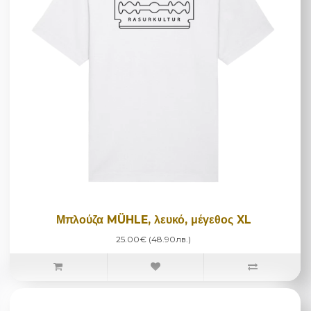
Μπλούζα MÜHLE, λευκό, μέγεθος XL
25.00€ (48.90лв.)