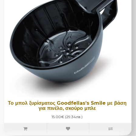
Το μπολ ξυρίσματος Goodfellas’s Smile με βάση
για πινέλο, σκούρο μπλε
15.00€ (29.34лв.)