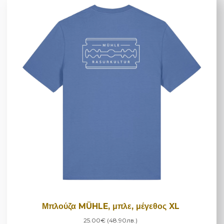
Μπλούζα MÜHLE, μπλε, μέγεθος XL
25.00€ (48.90лв.)