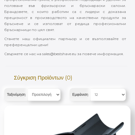
ползване във фризьорски и бръснараски салони.
Брандовете, с които работим са с лидери с доказана
прецизност в производството на качествени продукти за
бръснене и се използват от редица професионални
бръснарници по цял свят.
Станете наш официален партньор и се възползвайте от
преференцални цени!
Свържете се нас на sales@bestshave.eu за повече информация.
Σύγκριση Προϊόντων (0)
Ταξινόμηση:
Εμφάνιση: