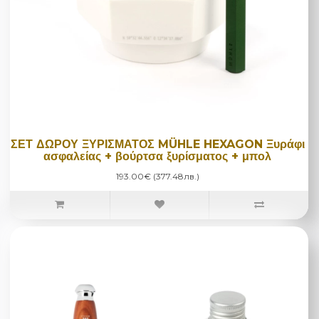
ΣΕΤ ΔΩΡΟΥ ΞΥΡΙΣΜΑΤΟΣ MÜHLE HEXAGON Ξυράφι
ασφαλείας + βούρτσα ξυρίσματος + μπολ
193.00€ (377.48лв.)