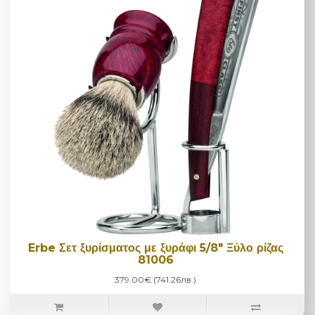
Erbe Σετ ξυρίσματος με ξυράφι 5/8" Ξύλο ρίζας
81006
379.00€ (741.26лв.)