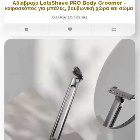
Αδιάβροχο LetsShave PRO Body Groomer -
καιροσκόπος για μπάλες, βουβωνική χώρα και σώμα
183.00€ (357.92лв.)