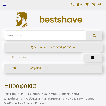
0 προϊόν(τα) - 0.00€ (0.00лв.)
Κατηγορίες
Ξυραφάκια
Ξυραφάκια
Най-ниски цени на висококачествени класически
самобръсначки, бръсначи и тримери на MÜHLE, Edwin Jagger,
OneBlade, LetsShave и Proraso.