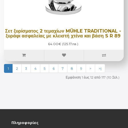
Σετ ξυρίσματος 2 τεμαχίων MÜHLE TRADITIONAL -
ξυράφι ασφαλείας με κλειστή χτένα και βάση S R 89
64.00€ (125.17лв.)
1
2
3
4
5
6
7
8
9
>
>|
Εμφάνιση 1 έως 12 από 117 (10 Σελ.)
Πληροφορίες