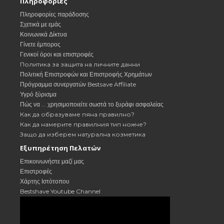
Πληροφορίες
Πληροφορίες παράδοσης
Σχετικά με εμάς
Κοινωνικά Δίκτυα
Γίνετε έμπορος
Γενικοί όροι και επιστροφές
Политика за защита на личните данни
Πολιτική Επιστροφών και Επιστροφής Χρημάτων
Πρόγραμμα συνεργατών Bestsave Affiliate
Υγρό ξύρισμα
Πώς να ... χρησιμοποιείτε σωστά το ξυράφι ασφαλείας
Как да образуваме пяна правилно?
Как да намерите правилния тип ножче?
Защо да изберем натурална козметика
Εξυπηρέτηση Πελατών
Επικοινωνήστε μαζί μας
Επιστροφές
Χάρτης Ιστότοπου
Bestshave Youtube Channel