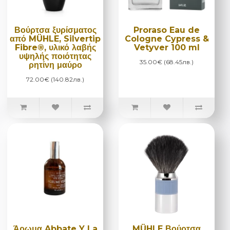
Βούρτσα ξυρίσματος
Proraso Eau de
από MÜHLE, Silvertip
Cologne Cypress &
Fibre®, υλικό λαβής
Vetyver 100 ml
υψηλής ποιότητας
35.00€ (68.45лв.)
ρητίνη μαύρο
72.00€ (140.82лв.)
Άρωμα Abbate Y La
MÜHLE Βούρτσα