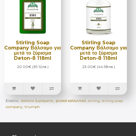
Stirling Soap
Stirling Soap
Company Βάλσαμο για
Company Βάλσαμο για
μετά το ξύρισμα
μετά το ξύρισμα
Deton-8 118ml
Deton-8 118ml
20.00€ (39.12лв.)
23.00€ (44.98лв.)
Ετικέτες:
σαπούνι ξυρίσματος
,
φυσικά καλλυντικά
,
stirling
,
stirling soap
company
,
triumph