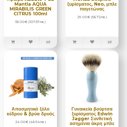
Mantia AQUA
ξυρίσματος, Neo, μπλε
MIRABILIS GREEN
παγετώνας
CITRUS 100ml
29.00€ (56.72лв.)
55.00€ (107.57лв.)
Αποσμητικό ξύλο
Γυναικεία βούρτσα
κέδρου & βρύα δρυός
ξυρίσματος Edwin
Jagger Συνθετική
24.00€ (46.94лв.)
ασημένια άκρη μπλε