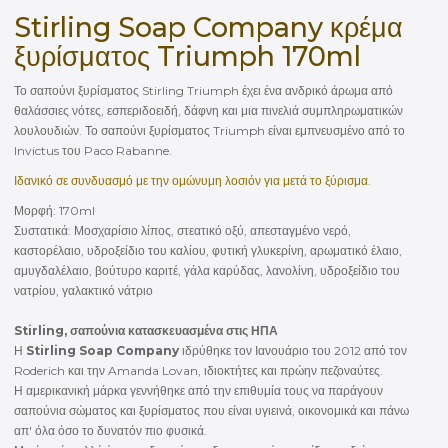
Stirling Soap Company κρέμα
ξυρίσματος Triumph 170ml
Το σαπούνι ξυρίσματος Stirling Triumph έχει ένα ανδρικό άρωμα από
θαλάσσιες νότες, εσπεριδοειδή, δάφνη και μια πινελιά συμπληρωματικών
λουλουδιών. Το σαπούνι ξυρίσματος Triumph είναι εμπνευσμένο από το
Invictus του Paco Rabanne.
Ιδανικό σε συνδυασμό με την ομώνυμη λοσιόν για μετά το ξύρισμα.
Μορφή: 170ml
Συστατικά: Μοσχαρίσιο λίπος, στεατικό οξύ, απεσταγμένο νερό,
καστορέλαιο, υδροξείδιο του καλίου, φυτική γλυκερίνη, αρωματικό έλαιο,
αμυγδαλέλαιο, βούτυρο καριτέ, γάλα καρύδας, λανολίνη, υδροξείδιο του
νατρίου, γαλακτικό νάτριο
Stirling, σαπούνια κατασκευασμένα στις ΗΠΑ
Η
Stirling Soap Company
ιδρύθηκε τον Ιανουάριο του 2012 από τον
Roderich και την Amanda Lovan, ιδιοκτήτες και πρώην πεζοναύτες.
Η αμερικανική μάρκα γεννήθηκε από την επιθυμία τους να παράγουν
σαπούνια σώματος και ξυρίσματος που είναι υγιεινά, οικονομικά και πάνω
απ' όλα όσο το δυνατόν πιο φυσικά.