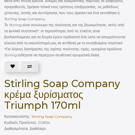
Μετά από πολλή έρευνα, δοκιμές και δοκιμαστικές παρτίδες σε διάφορους
προμηθευτές, βρήκαν τελικά τους τρόπους επεξεργασίας, τις μεθόδους
χύτευσης, κοπής και συντήρησης που τους άρεσαν και έτσι γεννήθηκε η
Stirling Soap Company.
Το Stirling είναι συνώνυμο της ποιότητας και της βιωσιμότητας: εκτός από
τα φυσικά συστατικά*, οι περισσότερες από τις ετικέτες είναι
βιοδιασπώμενες και τα δοχεία έχουν σχεδιαστεί έτσι ώστε να απορρίπτονται
εύκολα από το οικοσύστημά μας σε αντίθεση με το συνηθισμένο πλαστικό.
*Για λόγους διατήρησης της σχέσης ποιότητας-τιμής, ορισμένα προϊόντα
Stirling ενδέχεται να περιέχουν συνθετικά αρωματικά έλαια.
Stirling Soap Company
κρέμα ξυρίσματος
Triumph 170ml
Κατασκευαστής:
Stirling Soap Company
Κωδικός Προϊόντος: 00854
Διαθεσιμότητα: Διαθέσιμο