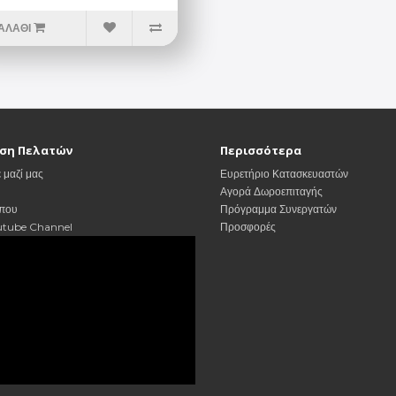
ΑΛΆΘΙ
ση Πελατών
Περισσότερα
 μαζί μας
Ευρετήριο Κατασκευαστών
Αγορά Δωροεπιταγής
οπου
Πρόγραμμα Συνεργατών
utube Channel
Προσφορές