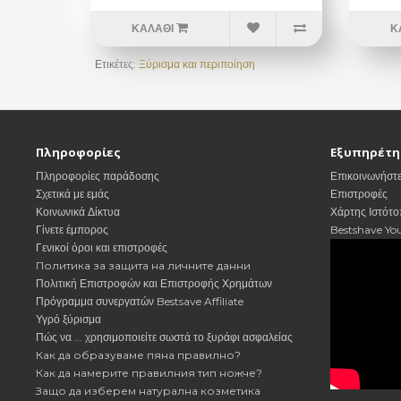
ΚΑΛΆΘΙ
Κ
Ετικέτες:
Ξύρισμα και περιποίηση
Πληροφορίες
Εξυπηρέτη
Πληροφορίες παράδοσης
Επικοινωνήστε
Σχετικά με εμάς
Επιστροφές
Κοινωνικά Δίκτυα
Χάρτης Ιστότ
Γίνετε έμπορος
Bestshave Yo
Γενικοί όροι και επιστροφές
Политика за защита на личните данни
Πολιτική Επιστροφών και Επιστροφής Χρημάτων
Πρόγραμμα συνεργατών Bestsave Affiliate
Υγρό ξύρισμα
Πώς να ... χρησιμοποιείτε σωστά το ξυράφι ασφαλείας
Как да образуваме пяна правилно?
Как да намерите правилния тип ножче?
Защо да изберем натурална козметика