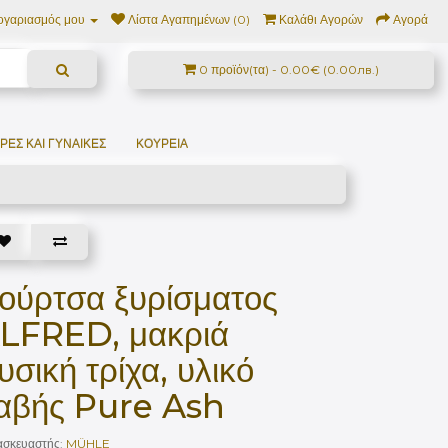
ογαριασμός μου
Λίστα Αγαπημένων (0)
Καλάθι Αγορών
Αγορά
0 προϊόν(τα) - 0.00€ (0.00лв.)
ΔΡΕΣ ΚΑΙ ΓΥΝΑΊΚΕΣ
ΚΟΥΡΕΊΑ
ούρτσα ξυρίσματος
LFRED, μακριά
υσική τρίχα, υλικό
αβής Pure Ash
ασκευαστής:
MÜHLE