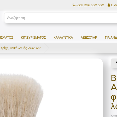
+359 896 600 500
Ο Λ
ΊΣΜΑΤΟΣ
ΚΙΤ ΞΥΡΊΣΜΑΤΟΣ
ΚΑΛΛΥΝΤΙΚΆ
ΑΞΕΣΟΥΆΡ
ΓΙΑ ΆΝ
τρίχα, υλικό λαβής Pure Ash
Β
A
φ
λ
Κατ