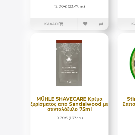
12.00€ (23.47лв.)
ΚΑΛΆΘΙ
Κ
MÜHLE SHAVECARE Κρέμα
St
ξυρίσματος από Sandalwood με
Σαπο
σανταλόξυλο 75ml
0.70€ (1.37лв.)