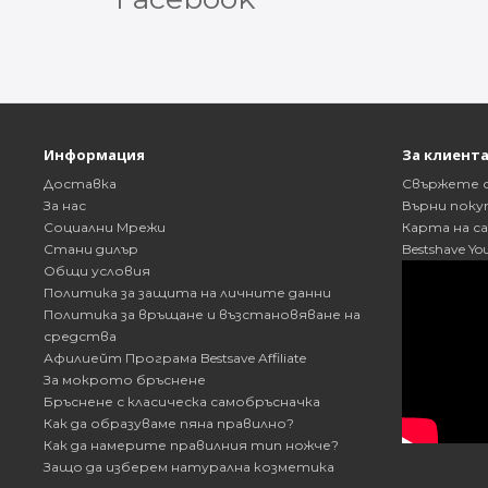
Информация
За клиент
Доставка
Свържете с
За нас
Върни поку
Социални Мрежи
Карта на с
Стани дилър
Bestshave Yo
Общи условия
Политика за защита на личните данни
Политика за връщане и възстановяване на
средства
Афилиейт Програма Bestsave Affiliate
За мокрото бръснене
Бръснене с класическа самобръсначка
Как да образуваме пяна правилно?
Как да намерите правилния тип ножче?
Защо да изберем натурална козметика