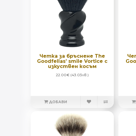
Четка за бръснене The
Че
Goodfellas’ smile Vortice с
Goo
изкуствен косъм
22.00€ (43.03лв.)
ДОБАВИ