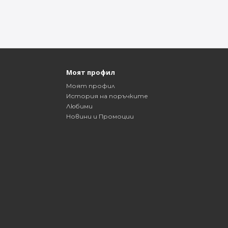
Моят профил
Моят профил
История на поръчките
Любими
Новини и Промоции