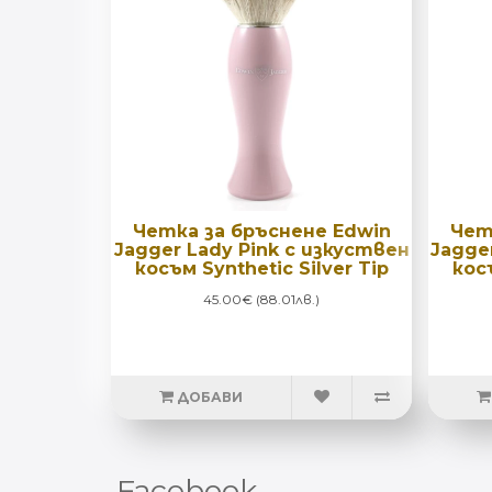
Четка за бръснене Edwin
Чет
Jagger Lady Pink с изкуствен
Jagge
косъм Synthetic Silver Tip
косъ
45.00€ (88.01лв.)
ДОБАВИ
Facebook