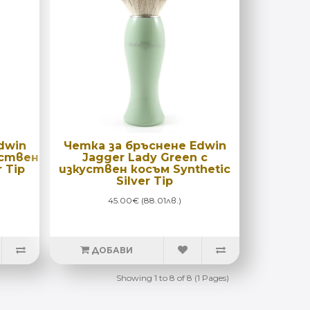
dwin
Четка за бръснене Edwin
уствен
Jagger Lady Green с
 Tip
изкуствен косъм Synthetic
Silver Tip
45.00€ (88.01лв.)
ДОБАВИ
Showing 1 to 8 of 8 (1 Pages)