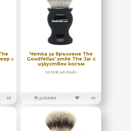
The
Четка за бръснене The
Deep с
Goodfellas’ smile The Jar с
изкуствен косъм
22.00€ (43.03лв.)
ДОБАВИ