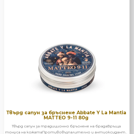
Твърд сапун за бръснене Abbate Y La Mantia
MATTEO 9-11 80g
Твърд сапун за традиционно бръснене на брадаВръща
тонуса на кожатаПротивовъзпалително и антиоксидант..