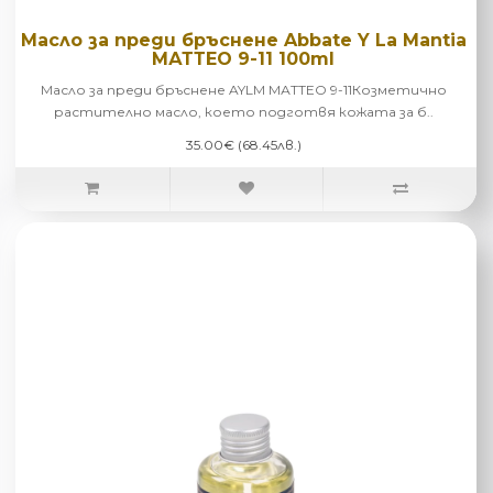
Масло за преди бръснене Abbate Y La Mantia
МАТТЕО 9-11 100ml
Масло за преди бръснене AYLM МАТТЕО 9-11Козметично
растително масло, което подготвя кожата за б..
35.00€ (68.45лв.)