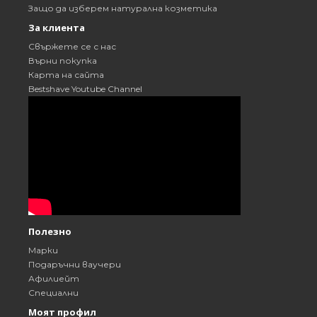
Защо да изберем натурална козметика
За клиента
Свържете се с нас
Върни покупка
Карта на сайта
Bestshave Youtube Channel
Полезно
Марки
Подаръчни ваучери
Афилиейт
Специални
Моят профил