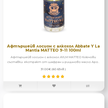
Афтършейв лосион с алкохол Abbate Y La
Mantia MATTEO 9-11 100ml
Афтършейв лосион с алкохол AYLM MATTEO Ключови
съставки: екстракт от шафран и рициново масло Аро..
31.00€ (60.63лв.)