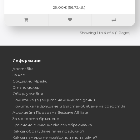
29.00€ (56.72лв.)
Showing 1 to 4 of 4 (1 Pages)
Информация
Доставка
За нас
Социални Мрежи
Стани дилър
Общи условия
Политика за защита на личните данни
Политика за връщане и възстановяване на средства
Афилиейт Програма Bestsave Affiliate
За мокрото бръснене
Бръснене с класическа самобръсначка
Как да образуваме пяна правилно?
Как да намерите правилния тип ножче?